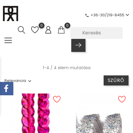
+36-30/219-8455
phone
0
0
1-4 / 4 elem mutatása
SZŰRŐ
Relevancia