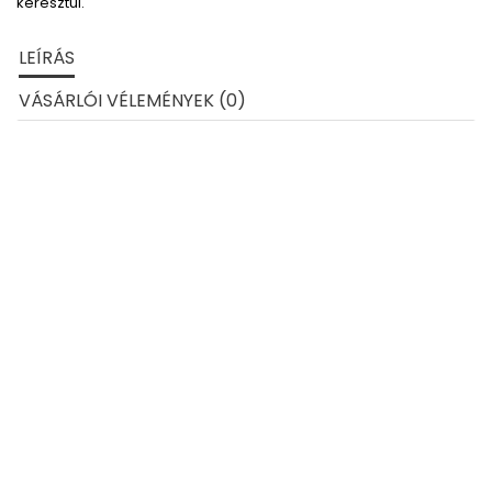
keresztül.
LEÍRÁS
VÁSÁRLÓI VÉLEMÉNYEK (0)
Technikai paraméterek
Alapanyag
100% poliészter, 160 g/m2
Szín
piros
Mosási útmutató
Szélesség
150 cm