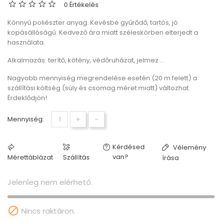
0 Értékelés
Könnyű poliészter anyag. Kevésbé gyűrődő, tartós, jó
kopásállóságú. Kedvező ára miatt széleskörben elterjedt a
használata.
Alkalmazás: terítő, kötény, védőruházat, jelmez ...
Nagyobb mennyiség megrendelése esetén (20 m felett) a
szállítási költség (súly és csomag méret miatt) változhat.
Érdeklődjön!
+
-
Mennyiség:
Kérdésed
Vélemény
van?
Mérettáblázat
Szállítás
írása
Jelenleg nem elérhető.

Nincs raktáron.