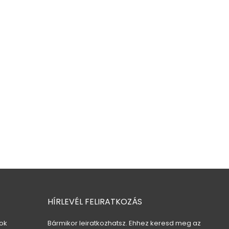
HÍRLEVÉL FELIRATKOZÁS
ok
Bármikor leiratkozhatsz. Ehhez keresd meg az