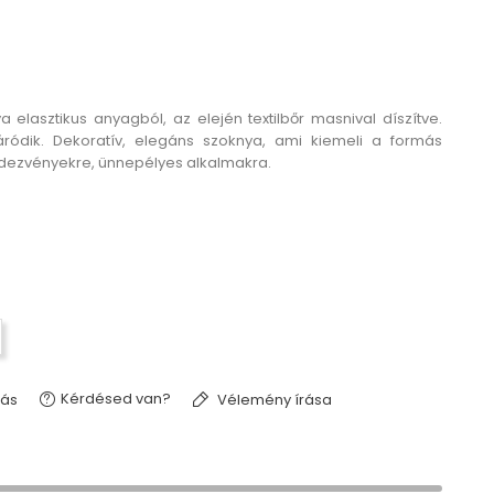
lasztikus anyagból, az elején textilbőr masnival díszítve.
áródik. Dekoratív, elegáns szoknya, ami kiemeli a formás
ndezvényekre, ünnepélyes alkalmakra.
Kérdésed van?
tás
Vélemény írása