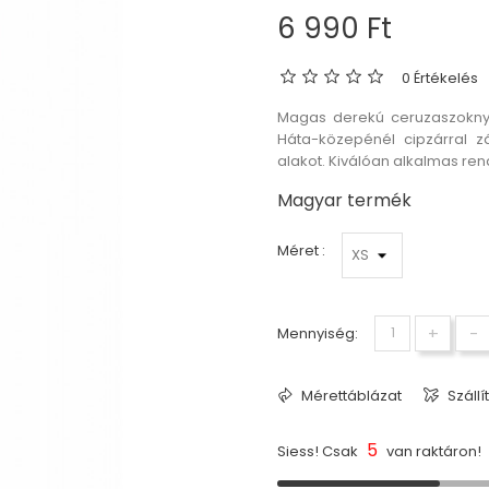
6 990 Ft
0 Értékelés
Magas derekú ceruzaszoknya e
Háta-közepénél cipzárral z
alakot. Kiválóan alkalmas re
Magyar termék
Méret :
+
-
Mennyiség:
Mérettáblázat
Szállí
5
Siess! Csak
van raktáron!