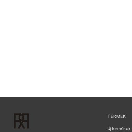
Fekete Hálós Szoknya -...
Ár
9 780 Ft
TERMÉK
Új termékek