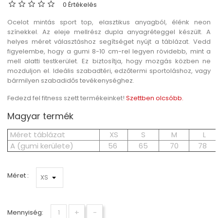
0 Értékelés
Ocelot mintás sport top, elasztikus anyagból, élénk neon
színekkel. Az eleje mellrész dupla anyagréteggel készült. A
helyes méret választáshoz segítséget nyújt a táblázat. Vedd
figyelembe, hogy a gumi 8-10 cm-rel legyen rövidebb, mint a
mell alatti testkerület. Ez biztosítja, hogy mozgás közben ne
mozduljon el. Ideális szabadtéri, edzőtermi sportoláshoz, vagy
bármilyen szabadidős tevékenységhez.
Fedezd fel fitness szett termékeinket!
Szettben olcsóbb.
Magyar termék
Méret táblázat
XS
S
M
L
A (gumi kerülete)
56
65
70
78
Méret :
+
-
Mennyiség: