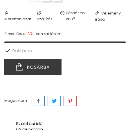
Kérdésed
Vélemény
van?
Mérettáblázat
Szállítás
írása
20
Siess! Csak
van raktáron!

Raktáron
KOSÁRBA
Megosztom :
Szállítási idő
1-2 munkanap