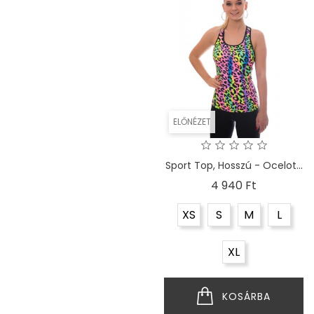
ELŐNÉZET
ELŐNÉZET
Sport Top, Hosszú - Mintás...
Sport Top, Hosszú - Ocelot...
Ár
Ár
4 390 Ft
4 940 Ft
XS
S
M
L
XS
S
M
L
XL
XL
KOSÁRBA
KOSÁRBA