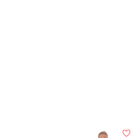
ELŐNÉZET
ELŐNÉZET
Sport Top Neccel - Fehér
Sport Top Neccel - Fekete
Ár
Ár
4 610 Ft
4 610 Ft
XS
S
M
L
XS
S
M
L
XL
XL
KOSÁRBA
KOSÁRBA