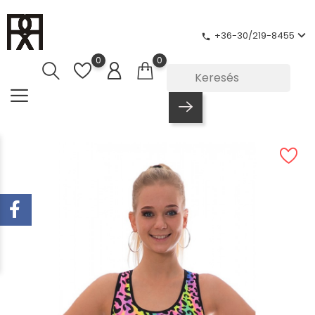
+36-30/219-8455
phone
0
0