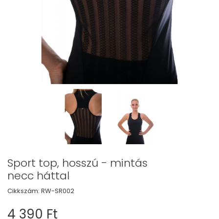
Sport top, hosszú - mintás
necc háttal
Cikkszám:
RW-SR002
4 390 Ft