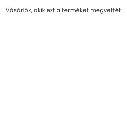
Vásárlók, akik ezt a terméket megvettél:
NINCS RAKTARON
ELŐNÉZET
ELŐNÉZET
Sport Top - Neccel, Ocelot...
Tüll Szoknya - Fekete
Ár
Ár
4 720 Ft
9 560 Ft
XS
S
M
L
XS
S
M
L