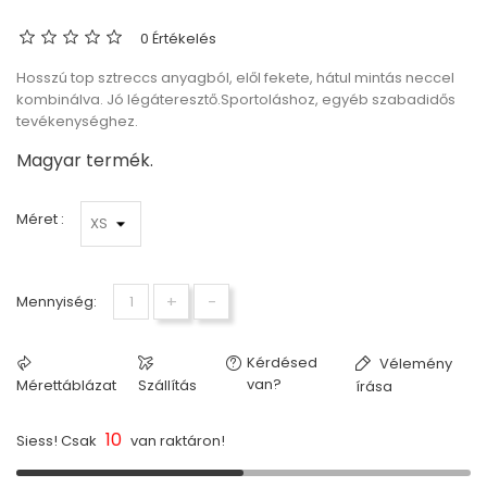
0 Értékelés
Hosszú top sztreccs anyagból, elől fekete, hátul mintás neccel
kombinálva. Jó légáteresztő.Sportoláshoz, egyéb szabadidős
tevékenységhez.
Magyar termék.
Méret :
+
-
Mennyiség:
Kérdésed
Vélemény
van?
Mérettáblázat
Szállítás
írása
10
Siess! Csak
van raktáron!